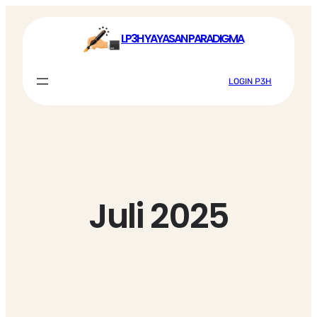
Lewati
ke
LP3H YAYASAN PARADIGMA
konten
LOGIN P3H
Juli 2025