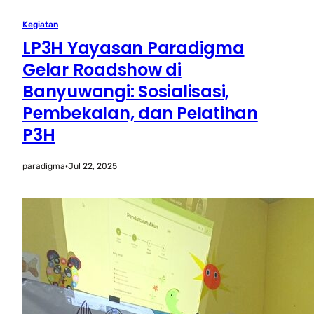
Kegiatan
LP3H Yayasan Paradigma
Gelar Roadshow di
Banyuwangi: Sosialisasi,
Pembekalan, dan Pelatihan
P3H
paradigma
·
Jul 22, 2025