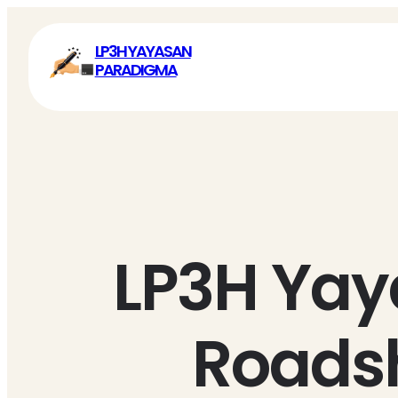
Lewati
ke
LP3H YAYASAN
konten
PARADIGMA
LP3H Yay
Roads