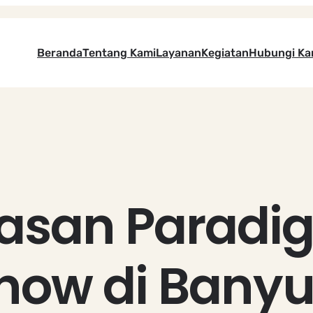
Beranda
Tentang Kami
Layanan
Kegiatan
Hubungi Ka
asan Paradi
how di Banyu