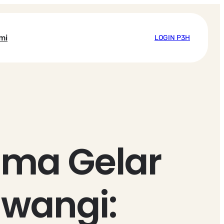
mi
LOGIN P3H
gma Gelar
wangi: