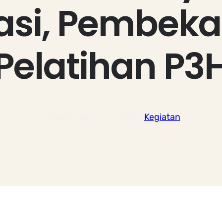
sasi, Pembeka
Pelatihan P3
paradigma
·
Jul 22, 2025
·
Kegiatan